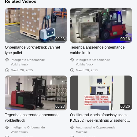
Related Videos
00:23
00:16
Onbemande vorkheftruck van het
Tegenbalanserende onbemande
type pallet
vorkheftruck
Intelligente Onbemande
Intelligente Onbemande
Vorkheftruck
Vorkheftruck
March 29, 2025
March 29, 2025
00:23
00:26
Tegenbalanserende onbemande
Oscillerend vloeistofpoetssysteem-
vorkheftruck
KDL252 Twee-richtings wisselende
vloeistofpoetsmachine
Intelligente Onbemande
Automatische Oppoetsende
Vorkheftruck
Machine