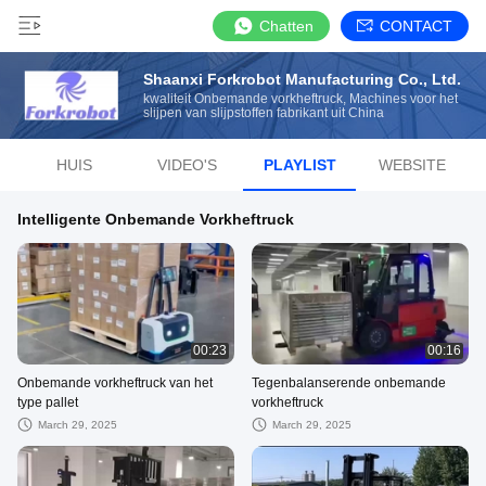
Chatten
CONTACT
Shaanxi Forkrobot Manufacturing Co., Ltd.
kwaliteit Onbemande vorkheftruck, Machines voor het
slijpen van slijpstoffen fabrikant uit China
HUIS
VIDEO'S
PLAYLIST
WEBSITE
Intelligente Onbemande Vorkheftruck
00:23
00:16
Onbemande vorkheftruck van het
Tegenbalanserende onbemande
type pallet
vorkheftruck
March 29, 2025
March 29, 2025