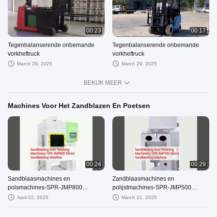
00:23
00:17
Tegenbalanserende onbemande
Tegenbalanserende onbemande
vorkheftruck
vorkheftruck
March 29, 2025
March 29, 2025
BEKIJK MEER
Machines Voor Het Zandblazen En Poetsen
00:24
00:29
Sandblaasmachines en
Zandblaasmachines en
polsmachines-SPR-JMP800
polijstmachines-SPR-JMP500
Spiegelsandblaasmachine
Spiegelsandblaasmachine
April 02, 2025
March 31, 2025