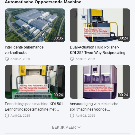
Automatische Oppoetsende Machine
00:35
00:24
Intelligente onbemande
Dual-Actuation Fluid Polisher-
vorkheftrucks
KDL352 Twee-Way Reciprocating
Fluid Polishing Machine
April 02, 2025
April 02, 2025
00:24
00:24
Eenrichtingspoetsmachine-KDL501
Vervaardiging van elektrische
Eenrichtingspoetsmachine met
splijtmachines voor de
automatische circulatie
vervaardiging van elektrische
April 02, 2025
April 02, 2025
splijtmachines
BEKIJK MEER