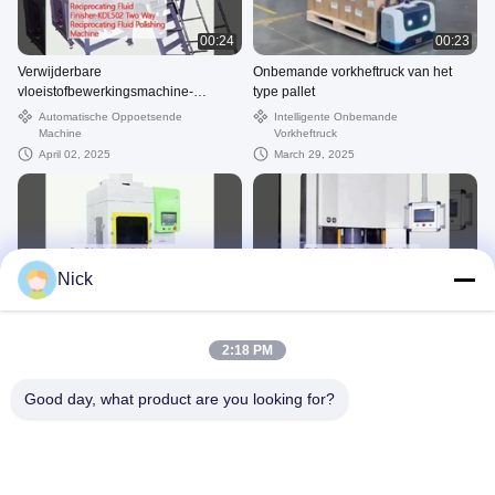
00:24
00:23
Verwijderbare
Onbemande vorkheftruck van het
vloeistofbewerkingsmachine-
type pallet
KDL502 Tweewegverwijderbare
Automatische Oppoetsende
Intelligente Onbemande
vloeistofpoetsmachine
Machine
Vorkheftruck
April 02, 2025
March 29, 2025
Nick
00:24
00:24
Sandblaasmachines en
Bi-directionele rheologische precieze
polsmachines-SPR-JMP800
polijstmachine-KDL152
2:18 PM
Spiegelsandblaasmachine
Machines Voor Het Zandblazen
Automatische Oppoetsende
En Poetsen
Machine
Good day, what product are you looking for?
April 02, 2025
March 31, 2025
google-