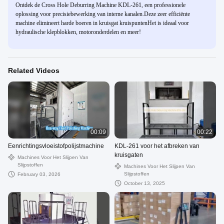
Ontdek de Cross Hole Deburring Machine KDL-261, een professionele
oplossing voor precisiebewerking van interne kanalen.Deze zeer efficiënte
machine elimineert harde boeren in kruisgat kruispuntenHet is ideaal voor
hydraulische klepblokken, motoronderdelen en meer!
Related Videos
00:09
00:22
Eenrichtingsvloeistofpolijstmachine
KDL-261 voor het afbreken van
kruisgaten
Machines Voor Het Slijpen Van
Slijpstoffen
Machines Voor Het Slijpen Van
Slijpstoffen
February 03, 2026
October 13, 2025