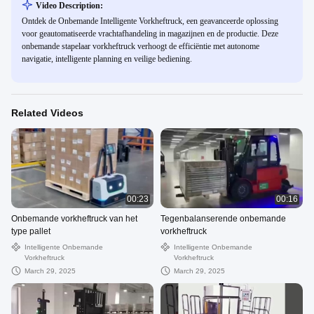
Video Description:
Ontdek de Onbemande Intelligente Vorkheftruck, een geavanceerde oplossing
voor geautomatiseerde vrachtafhandeling in magazijnen en de productie. Deze
onbemande stapelaar vorkheftruck verhoogt de efficiëntie met autonome
navigatie, intelligente planning en veilige bediening.
Related Videos
00:23
00:16
Onbemande vorkheftruck van het
Tegenbalanserende onbemande
type pallet
vorkheftruck
Intelligente Onbemande
Intelligente Onbemande
Vorkheftruck
Vorkheftruck
March 29, 2025
March 29, 2025