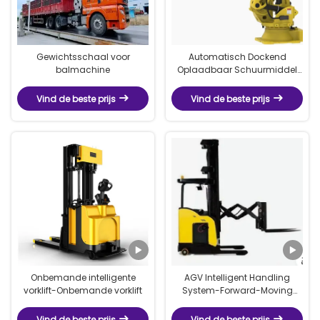
Gewichtsschaal voor
Automatisch Dockend
balmachine
Oplaadbaar Schuurmiddel
Deburring Machine
Geautomatiseerd Systeem
Vind de beste prijs
Vind de beste prijs
voor Consistente Ontbraam-
en Polijsttaken
Onbemande intelligente
AGV Intelligent Handling
vorklift-Onbemande vorklift
System-Forward-Moving
Unmanned Forklift
Vind de beste prijs
Vind de beste prijs