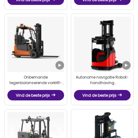
Onbemande
Autonome navigatie Robot-
tegenbalanserende vorklift-
handhaving
Tegenbalanserende
Vooruitbewegende
onbemande vorklift
onbemande vorkheftruck
Vind de beste prijs
Vind de beste prijs