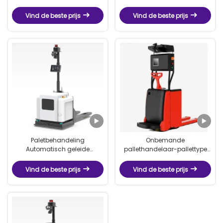
onbemande vorklift
omnidirectionele zijdelingse
onbemande vorklift
Vind de beste prijs
Vind de beste prijs
Paletbehandeling
Onbemande
Automatisch geleide
pallethandelaar-pallettype
voertuig-pallet-type
onbemande vorkheftruck
onbemande vorkheftruck
Vind de beste prijs
Vind de beste prijs