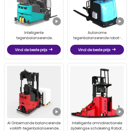
Intelligente
Autonome
tegenbalanserende
tegenbalanserende robot-
onbemande vorklift-
tegenbalanserende
Tegenbalanserende
onbemande vorklift
Vind de beste prijs
Vind de beste prijs
onbemande vorklift
AI Onbemande balancerende
Intelligente omnidirectionele
vorklift-tegenbalanserende
zijdelingse schakeling Robot-