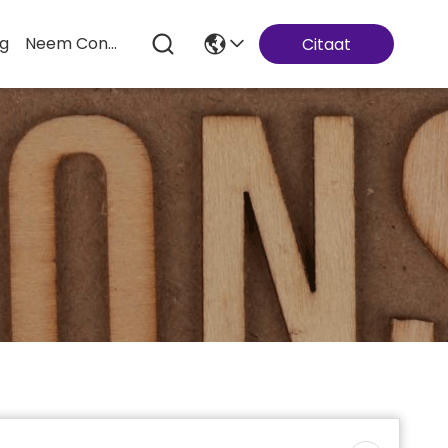
og
Neem Contact Met Ons Op
Citaat