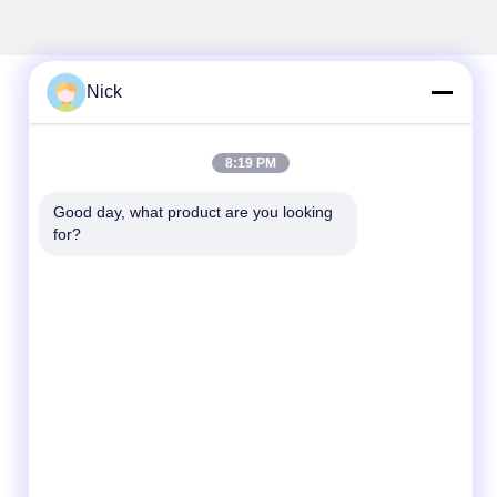
Nick
Snel contact
8:19 PM
Telefoon
Good day, what product are you looking 
00-86-15021631102
for?
E-mail
info@forkrobot.com
Adres
Ronghao Industrial City, Xi'an City,
provincie Shaanxi