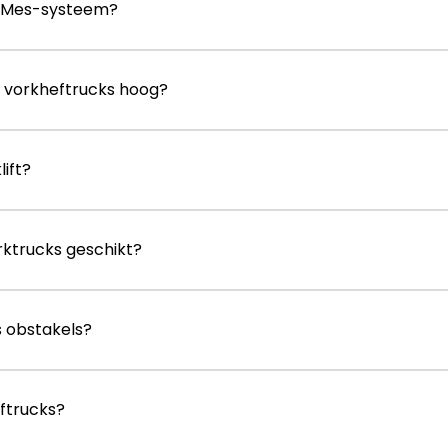
/Mes-systeem?
 vorkheftrucks hoog?
ift?
rktrucks geschikt?
 obstakels?
ftrucks?