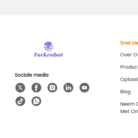
Snel V
Over O
Produc
Sociale media
Oploss
Blog
Neem 
Met On