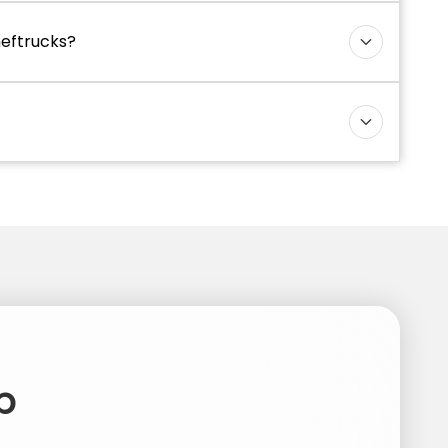
heftrucks?
p