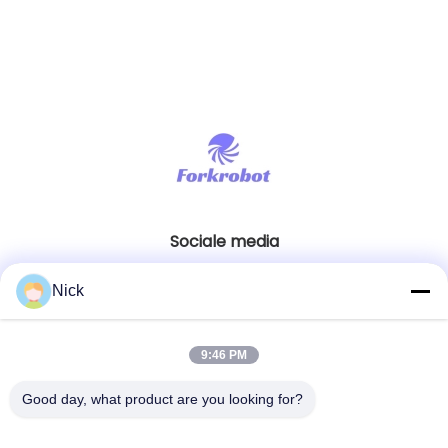
Sociale media
Nick
Snel contact
9:46 PM
Telefoon
00-86-15021631102
Good day, what product are you looking for?
E-mail