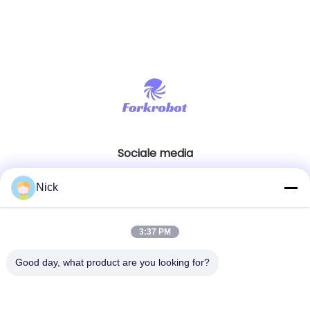
Sociale media
Nick
Snel contact
3:37 PM
Telefoon
00-86-15021631102
Good day, what product are you looking for?
E-mail
info@forkrobot.com