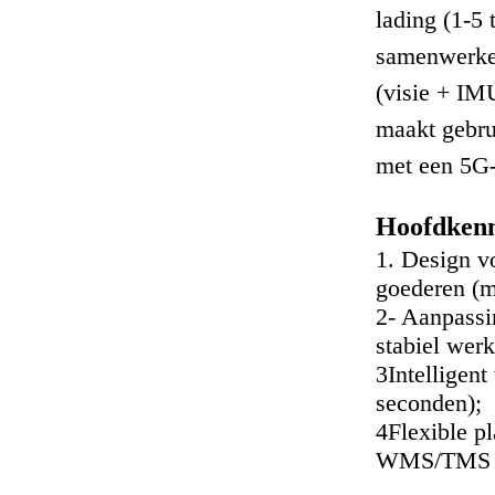
lading (1-5 
samenwerken
(visie + IM
maakt gebrui
met een 5G
Hoofdken
1. Design vo
goederen (m
2- Aanpassi
stabiel wer
3Intelligent
seconden);
4Flexible pl
WMS/TMS s