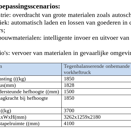
oepassingsscenarios:
rie: overdracht van grote materialen zoals autosc
ek: automatisch laden en lossen van goederen in c
s;
bouwmaterialen: intelligente invoer en uitvoer va
o's: vervoer van materialen in gevaarlijke omgevi
m
Tegenbalanserende onbemande
vorkheftruck
sting (((
kg
)
1850
us
(mm)
1828
ersteunde hefhoogte ((mm)
1500
agkracht bij hefhoogte
1850
((kg)
3700
LxWxH(mm)
3262
x1259
x2180
stapelruimte ((mm)
41
00