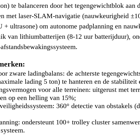
ton) te balanceren door het tegengewichtblok aan d
 met laser-SLAM-navigatie (nauwkeurigheid ±10 
U + ultrasone) om autonome padplanning en nauwk
k van lithiumbatterijen (8-12 uur batterijduur), o
-afstandsbewakingssysteem.
merken:
or zware ladingbalans: de achterste tegengewichtst
aximale lading 5 ton) te hanteren en de stabilitei
ngsvermogen voor alle terreinen: uitgerust met ter
ken op een helling van 15%;
 veiligheidssysteem: 360° detectie van obstakels 
anning: ondersteunt 100+ trolley cluster samenwerk
ysteem.