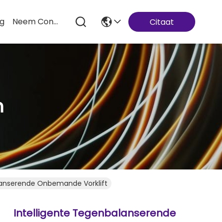
og
Neem Contact Met Ons Op
Citaat
n
lanserende Onbemande Vorklift
Intelligente Tegenbalanserende