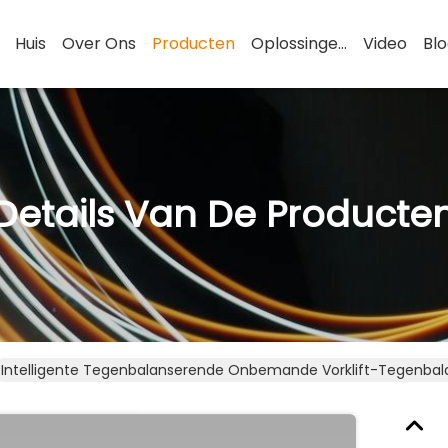
Huis
Over Ons
Producten
Oplossingen
Video
Bl
Details Van De Producte
Intelligente Tegenbalanserende Onbemande Vorklift-Tegenba