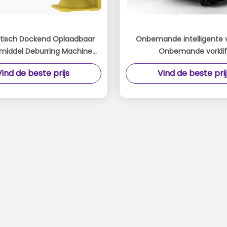
isch Dockend Oplaadbaar
Onbemande intelligente vo
middel Deburring Machine
Onbemande vorklif
omatiseerd Systeem voor
Vind de beste prijs
Vind de beste prij
sistente Ontbraam- en
Polijsttaken