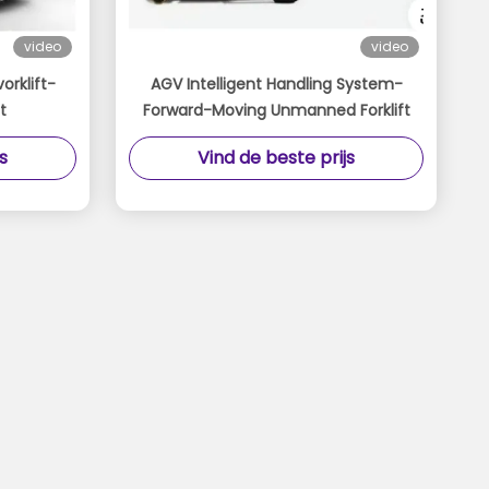
video
video
rklift-
AGV Intelligent Handling System-
t
Forward-Moving Unmanned Forklift
s
Vind de beste prijs