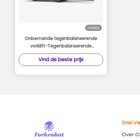
video
Onbemande tegenbalanserende
vorklift-Tegenbalanserende
onbemande vorklift
Vind de beste prijs
Snel V
Over O