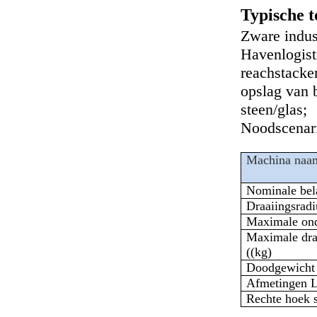
Typische t
Zware indust
Havenlogisti
reachstacker
opslag van 
steen/glas;
Noodscenari
Machina naa
Nominale bela
Draaiingsradi
Maximale ond
Maximale dra
((kg)
Doodgewicht 
Afmetingen
Rechte hoek 