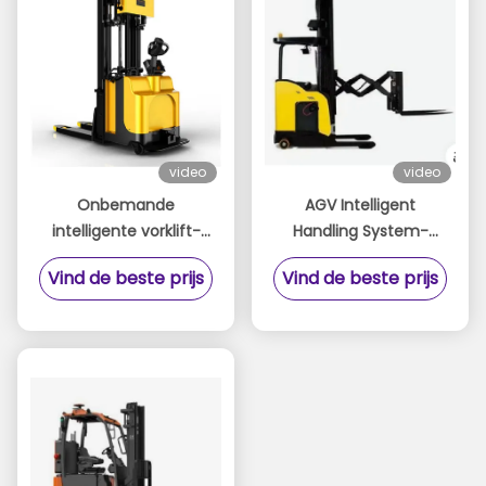
Polijsttaken
video
video
Onbemande
AGV Intelligent
intelligente vorklift-
Handling System-
Onbemande vorklift
Forward-Moving
Vind de beste prijs
Vind de beste prijs
Unmanned Forklift