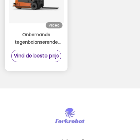
video
Onbemande
tegenbalanserende
vorklift-
Vind de beste prijs
Tegenbalanserende
onbemande vorklift