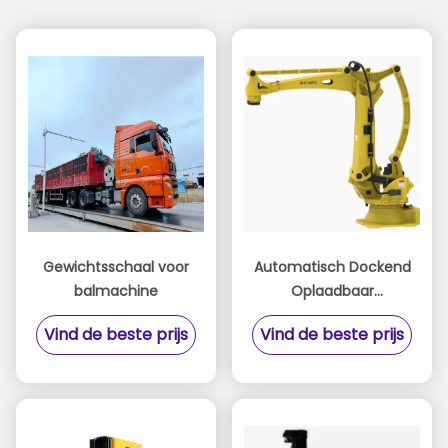
Gewichtsschaal voor
Automatisch Dockend
balmachine
Oplaadbaar
Schuurmiddel
Vind de beste prijs
Vind de beste prijs
Deburring Machine
Geautomatiseerd
Systeem voor
Consistente
Ontbraam- en