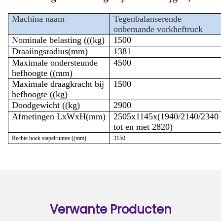
Machina naam
Tegenbalanserende
onbemande vorkheftruck
Nominale belasting (((
kg
)
1500
Draaiingsradius
(mm)
1381
Maximale ondersteunde
4500
hefhoogte ((mm)
Maximale draagkracht bij
1500
hefhoogte ((kg)
Doodgewicht ((kg)
2900
Afmetingen
LxWxH(mm)
2505
x1145
x
(
1940/2140/2340
tot en met 2820
)
Rechte hoek stapelruimte ((mm)
3150
Verwante Producten