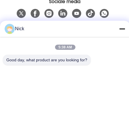
Sociale media
Snel contact
Nick
Telefoon
00-86-15021631102
5:38 AM
E-mail
Good day, what product are you looking for?
info@forkrobot.com
Adres
Ronghao Industrial City, Xi'an City, provincie Shaanxi
Privacybeleid
|
Sitemap
China Goed Kwaliteit Onbemande vorkheftruck
Auteursrecht © 2025-2026 Shaanxi Forkrobot
Manufacturing Co., Ltd. Allemaal. Alle rechten